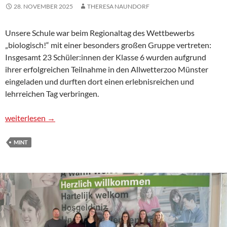
28. NOVEMBER 2025
THERESA NAUNDORF
Unsere Schule war beim Regionaltag des Wettbewerbs
„biologisch!“ mit einer besonders großen Gruppe vertreten:
Insgesamt 23 Schüler:innen der Klasse 6 wurden aufgrund
ihrer erfolgreichen Teilnahme in den Allwetterzoo Münster
eingeladen und durften dort einen erlebnisreichen und
lehrreichen Tag verbringen.
Regionaltag des Wettbewerbs „biologisch!“
weiterlesen
→
MINT