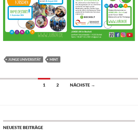
JUNGE UNIVERSITÄT
MINT
Beitragsnavigation
1
2
NÄCHSTE →
NEUESTE BEITRÄGE