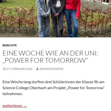
BERICHTE
EINE WOCHE WIE AN DER UNI:
„POWER FOR TOMORROW“
27. FEBRUAR 2026
ADMINISTRATOR
Eine Woche lang durften drei Schülerinnen der Klasse 9b am
Science College Oberbach am Projekt „Power for Tomorrow“
teilnehmen.
Eine Woche wie an der Uni: „Power for Tomorrow“
weiterlesen
→