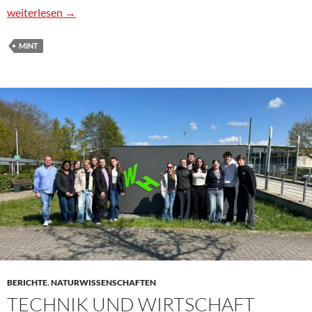
MINT-Mobil zu Besuch in der 5b – Handwerk hautnah erleben
weiterlesen
→
MINT
BERICHTE
,
NATURWISSENSCHAFTEN
TECHNIK UND WIRTSCHAFT