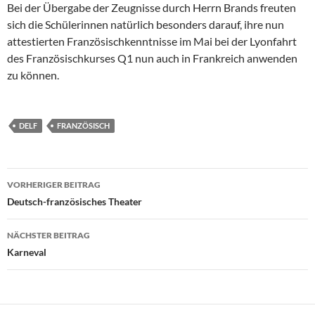
Bei der Übergabe der Zeugnisse durch Herrn Brands freuten
sich die Schülerinnen natürlich besonders darauf, ihre nun
attestierten Französischkenntnisse im Mai bei der Lyonfahrt
des Französischkurses Q1 nun auch in Frankreich anwenden
zu können.
DELF
FRANZÖSISCH
Beitragsnavigation
VORHERIGER BEITRAG
Deutsch-französisches Theater
NÄCHSTER BEITRAG
Karneval