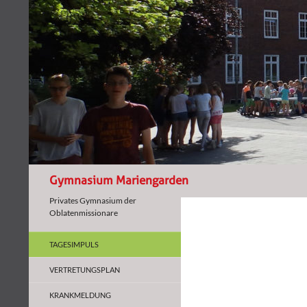
Suchen
Gymnasium Mariengarden
Privates Gymnasium der
Gymnasium Mariengarden
Oblatenmissionare
Gymn. Mariengarden
TAGESIMPULS
VERTRETUNGSPLAN
Gym. Mariengarden
KRANKMELDUNG