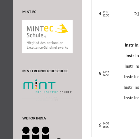
MINT-EC
11:48
4
D
12:55
Instr
In
Instr
In
Instr
In
MINT FREUNDLICHE SCHULE
13:45
5
14:53
Instr
Ins
Instr
Ins
Instr
Ins
WE FOR INDIA
14:53
6
16:00