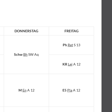
DONNERSTAG
FREITAG
Ph
Ret
S 13
Schw
Bh
SW Aq
KR
Lei
A 12
M
En
A 12
E5
Pla
A 12