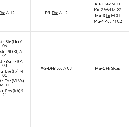
Ku-1
Sax
M 21
Ku-2
Wei
M 22
Tha
A 12
FfL
Tha
A 12
Mu-3
Fo
M 01
Mu-4
Küc
M 02
str-Sle (Hr) A
06
str-Pil (Kl) A
01
str-Ben (Fl) A
03
AG-DFB
Lee
A 03
Mu-1
Fh
SKap
tr-Bie (Fg) M
01
tr-For (Vl-Va)
M 02
tr-Pos (Kb) S
21