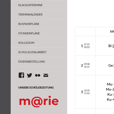
G. Mariengarden
KLAUSURTERMINE
Mariengarden
TERMINKALENDER
BUSFAHRPLÄNE
M
STUNDENPLÄNE
KOLLEGIUM
07:55
1
Bi
09:03
SCHULSOZIALARBEIT
ESSENSBESTELLUNG
09:08
2
Ge
10:15
Facebook
Twitter
flickr
Mail
Mu-
UNSERE SCHÜLERZEITUNG
Mu-
10:35
3
11:43
Ku-
Ku-