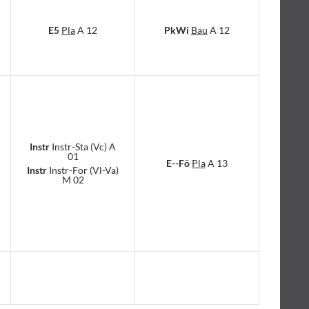
E5
Pla
A 12
PkWi
Bau
A 12
Instr
Instr-Sta (Vc) A
01
E--Fö
Pla
A 13
Instr
Instr-For (Vl-Va)
M 02