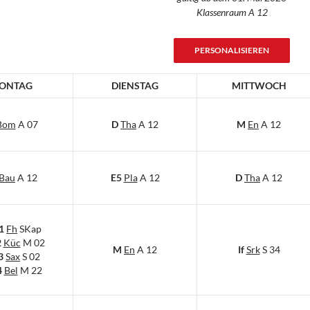
Klassenraum A 12
PERSONALISIEREN
ONTAG
DIENSTAG
MITTWOCH
Bom
A 07
D
Tha
A 12
M
En
A 12
Bau
A 12
E5
Pla
A 12
D
Tha
A 12
1
Fh
SKap
2
Küc
M 02
M
En
A 12
If
Srk
S 34
3
Sax
S 02
4
Bel
M 22