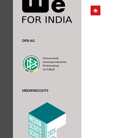
DFB-AG
Partnerschule
Leistungsorientiertes
Fördertraining
im Fußball
MEDIENSCOUTS