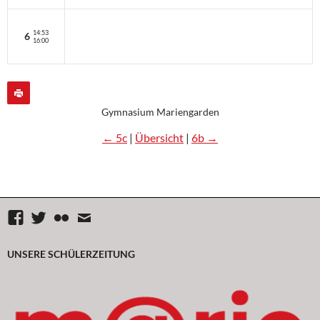
14:53
6
16:00
Gymnasium Mariengarden
← 5c
|
Übersicht
|
6b →
Facebook
Twitter
flickr
Mail
UNSERE SCHÜLERZEITUNG