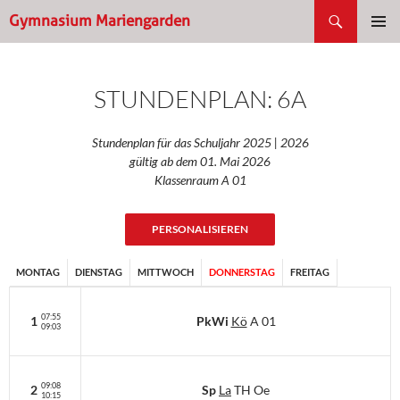
Suchen
Gymnasium Mariengarden
ZUM
PRIMÄR
INHALT
Gymnasium Mariengarden
MENÜ
SPRINGEN
STUNDENPLAN: 6A
Gymn. Mariengarden
Stundenplan für das Schuljahr 2025 | 2026
Gym. Mariengarden
gültig ab dem 01. Mai 2026
Klassenraum A 01
G. Mariengarden
PERSONALISIEREN
Mariengarden
MONTAG
DIENSTAG
MITTWOCH
DONNERSTAG
FREITAG
07:55
1
M
D
Sp
Cim
Hn
La
TH Oe
A 01
A 01
PkWi
Kö
A 01
09:03
09:08
2
Ge
Ph
M
Hn
Kö
Ret
A 01
A 01
S 13
Sp
La
TH Oe
10:15